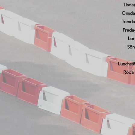
Tisda
Onsdag
Torsda
Freda
Lör
Sön
Lunchstä
Röda 